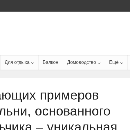
Для отдыха
Балкон
Домоводство
Ещё
ающих примеров
льни, основанного
ьчика – уникальная