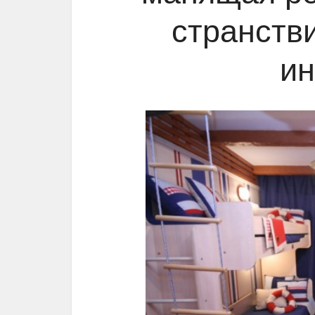
странств
ин