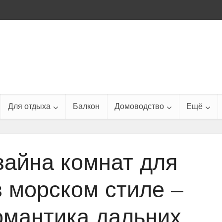
Для отдыха
Балкон
Домоводство
Ещё
зайна комнат для
в морском стиле –
мантика дальних