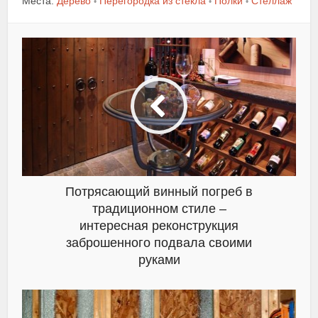
Места:
Дерево
Перегородка из стекла
Полки
Стеллаж
•
•
•
Потрясающий винный погреб в
традиционном стиле –
интересная реконструкция
заброшенного подвала своими
руками