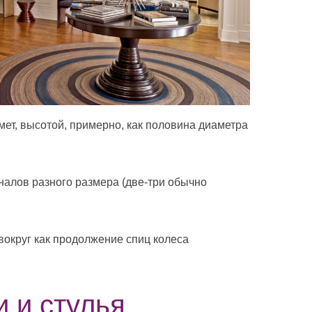
мет, высотой, примерно, как половина диаметра
налов разного размера (две-три обычно
округ как продолжение спиц колеса
и и стулья.