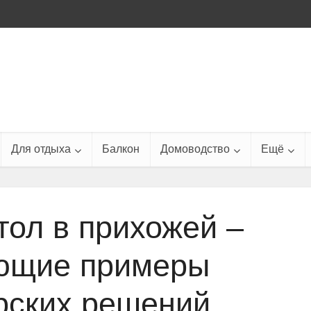
Для отдыха
Балкон
Домоводство
Ещё
тол в прихожей –
ющие примеры
рских решений