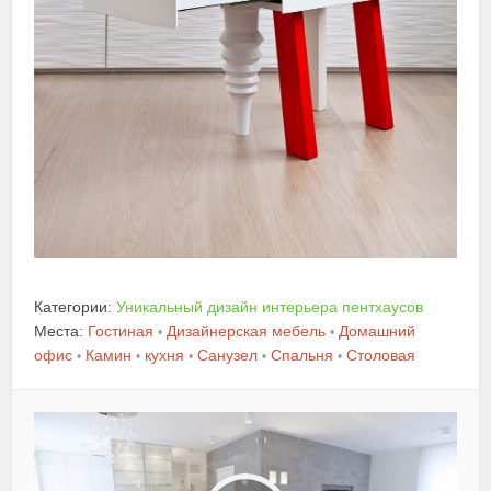
Категории:
Уникальный дизайн интерьера пентхаусов
Места:
Гостиная
Дизайнерская мебель
Домашний
•
•
офис
Камин
кухня
Санузел
Спальня
Столовая
•
•
•
•
•