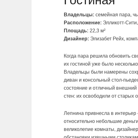
Гостиная
Владельцы:
семейная пара, чь
Расположение:
Элликотт-Сити
Площадь:
22,3 м²
Дизайнер:
Элизабет Рейх, компа
Когда пара решила обновить св
их гостиной уже было нескольк
Владельцы были намерены сохр
диван и консольный стол-пьеде
состояние и отличный внешний 
стен: их освободили от старых 
Лепнина привнесла в интерьер
относительно небольшие деньги»
великолепие комнаты, дизайне
обстановки изящными столиками