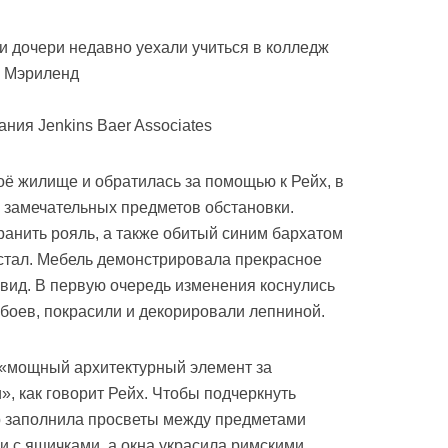
и дочери недавно уехали учиться в колледж
, Мэриленд
ния Jenkins Baer Associates
оё жилище и обратилась за помощью к Рейх, в
о замечательных предметов обстановки.
анить рояль, а также обитый синим бархатом
стал. Мебель демонстрировала прекрасное
вид. В первую очередь изменения коснулись
обоев, покрасили и декорировали лепниной.
 «мощный архитектурный элемент за
, как говорит Рейх. Чтобы подчеркнуть
р заполнила просветы между предметами
 с ящичками, а окна украсила римскими