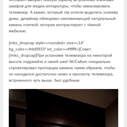
шкафов для медиа-аппаратуры, чтобы замаскировать
телевизор. А камин, который так хотели выделить хозяева
дома, дизайнер облицевал напоминающей натуральный
камень плиткой, которая контрастирует с тёмной
мебелью.
[mks_dropcap style=»rounded» size=»14″
bg_color=»#dd9933″ txt_color=»#ffffff»]Совет:
[/mks_dropcap]При установке телевизора на некоторой
высоте подумайте о своей шее! McCallum специально
спроектировал пропорции камина таким образом, чтобы
он находился достаточно низко и просмотр телевизора,
встроенного чуть выше, был удобным.