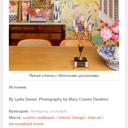
Яркая стена с детскими рисунками
Источник:
By Lydia Geisel, Photography by Mary Craven Dawkins
Категории:
Интерьер столовой
Места:
custom-wallpaper
Interior Design
kids-art
•
•
•
personalized-home