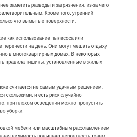
ее заметить разводы и загрязнения, из-за чего
овлетворительным. Кроме того, утренний
только что вымытые поверхности.
ие как использование пылесоса или
 перенести на день. Они могут мешать отдыху
нно в многоквартирных домах. В некоторых
ать правила тишины, установленные в жилых
акже считается не самым удачным решением.
я скользкими, и есть риск случайно
ого, при плохом освещении можно пропустить
во уборки.
ановкой мебели или масштабным расхламлением
енная видимость повышает вероятность травм,