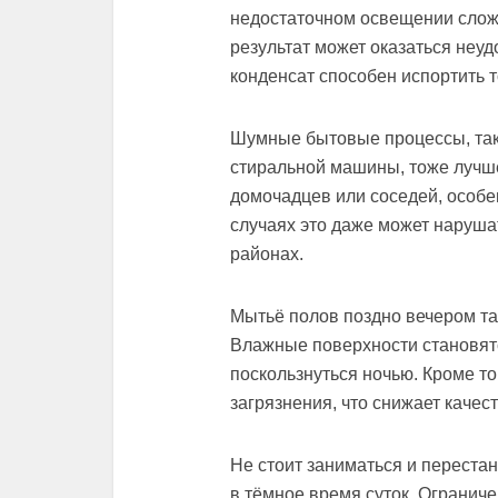
недостаточном освещении сложн
результат может оказаться неуд
конденсат способен испортить 
Шумные бытовые процессы, так
стиральной машины, тоже лучше
домочадцев или соседей, особе
случаях это даже может наруш
районах.
Мытьё полов поздно вечером т
Влажные поверхности становятс
поскользнуться ночью. Кроме т
загрязнения, что снижает качест
Не стоит заниматься и перест
в тёмное время суток. Огранич