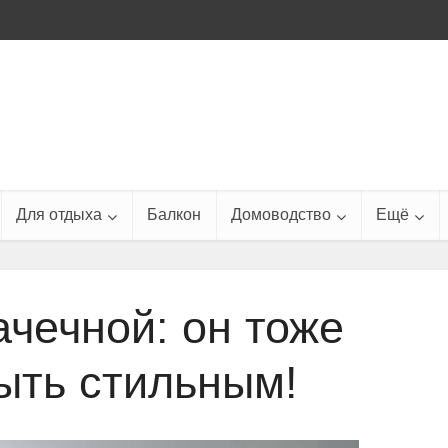
Для отдыха
Балкон
Домоводство
Ещё
ачечной: он тоже
ыть стильным!