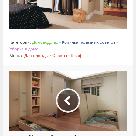
Категории:
Домоводство
Копилка полезных советов
•
•
Уборка в доме
Места:
Для одежды
Советы
Шкаф
•
•