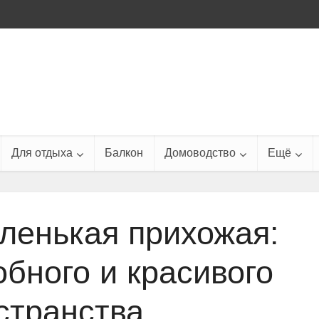
Для отдыха
Балкон
Домоводство
Ещё
ленькая прихожая:
обного и красивого
странства