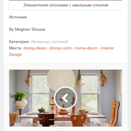
Элегантная столовая с овальным столом
Источник:
By Meghan Shouse
Категории:
Интерьер столовой
Места:
dining-ideas
dining-room
home-decor
Interior
•
•
•
Design