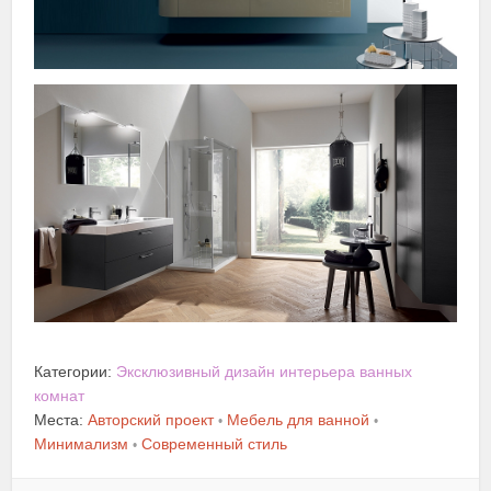
Категории:
Эксклюзивный дизайн интерьера ванных
комнат
Места:
Авторский проект
Мебель для ванной
•
•
Минимализм
Современный стиль
•