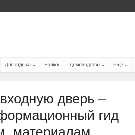
Для отдыха
Балкон
Домоводство
Ещё
входную дверь –
формационный гид
м, материалам,