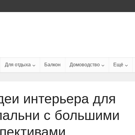
Для отдыха
Балкон
Домоводство
Ещё
еи интерьера для
пальни с большими
пективами