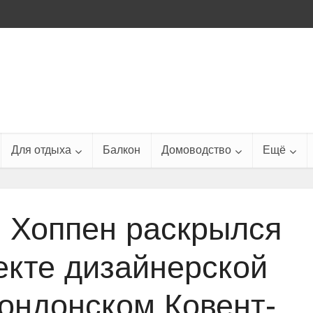
Для отдыха
Балкон
Домоводство
Ещё
 Хоппен раскрылся
екте дизайнерской
лондонском Ковент-